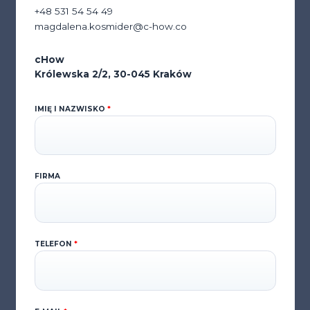
+48 531 54 54 49
magdalena.kosmider@c-how.co
cHow
Królewska 2/2, 30-045 Kraków
IMIĘ I NAZWISKO
*
FIRMA
TELEFON
*