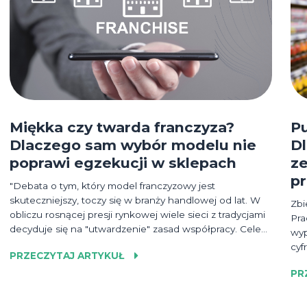
Miękka czy twarda franczyza?
P
Dlaczego sam wybór modelu nie
D
poprawi egzekucji w sklepach
ze
p
"Debata o tym, który model franczyzowy jest
skuteczniejszy, toczy się w branży handlowej od lat. W
Zbi
obliczu rosnącej presji rynkowej wiele sieci z tradycjami
Pra
decyduje się na "utwardzenie" zasad współpracy. Celem
wyp
jest większa spójność wizualna, ujednolicenie
cyf
PRZECZYTAJ ARTYKUŁ
asortymentu i skuteczniejsza egzekucja promocji."
łat
PR
poz