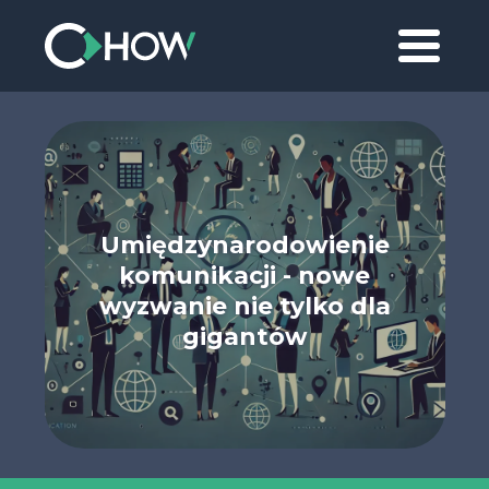
Umiędzynarodowienie
komunikacji - nowe
wyzwanie nie tylko dla
gigantów