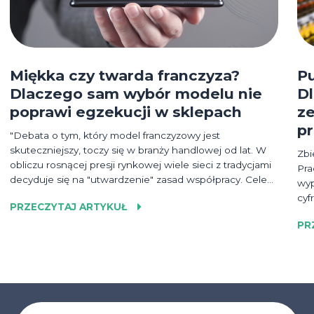
Miękka czy twarda franczyza?
P
Dlaczego sam wybór modelu nie
D
poprawi egzekucji w sklepach
ze
p
"Debata o tym, który model franczyzowy jest
skuteczniejszy, toczy się w branży handlowej od lat. W
Zbi
obliczu rosnącej presji rynkowej wiele sieci z tradycjami
Pra
decyduje się na "utwardzenie" zasad współpracy. Celem
wyp
jest większa spójność wizualna, ujednolicenie
cyf
PRZECZYTAJ ARTYKUŁ
asortymentu i skuteczniejsza egzekucja promocji."
łat
PR
poz