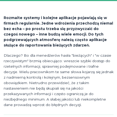
Rozmaite systemy i kolejne aplikacje pojawiają się w
firmach regularnie. Jedne wdrożenia przechodzą niemal
bez echa – po prostu trzeba się przyzwyczaić do
czegoś nowego – inne budzą wiele emocji. Do tych
podgrzewających atmosferę należą często aplikacje
służące do raportowania bieżących zdarzeń.
Dlaczego? Bo dla menedżerów hasła "bieżących" i "w czasie
rzeczywistym" brzmią obiecująco: wreszcie szybki dostęp do
rzetelnych informacji, sprawniej podejmowane i trafne
decyzje. Wielu pracownikom te same słowa kojarzą się jednak
z nadmierną kontrolą i kolejnym, bezsensownym
obowiązkiem. Nietrudno przewidzieć, że z takim
nastawieniem nie będą skupiali się na jakości
przekazywanych informacji i często ograniczą je do
niezbędnego minimum. A słabej jakości lub niekompletne
dane prowadzą wprost do błędnych decyzji.